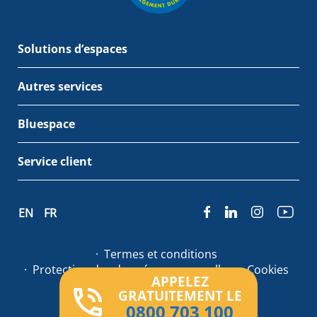
Solutions d’espaces
Autres services
Bluespace
Service client
EN
FR
Termes et conditions
Protection des données personnelles
Cookies
APPELEZ
GRATUITEMENT LE
© Bluespace 2026
0800 703 100