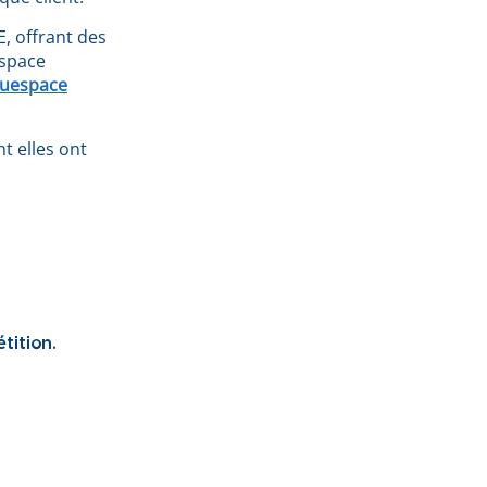
, offrant des
espace
luespace
t elles ont
tition.