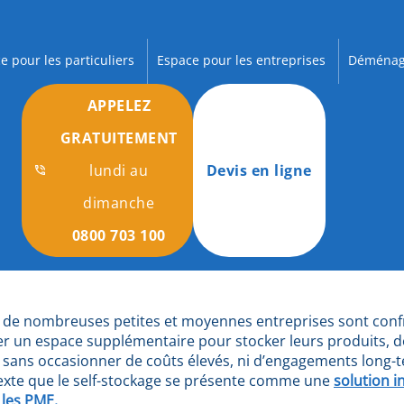
e pour les particuliers
Espace pour les entreprises
Déménag
APPELEZ
GRATUITEMENT
lundi au
Devis en ligne
dimanche
0800 703 100
, de nombreuses petites et moyennes entreprises sont con
ver un espace supplémentaire pour stocker leurs produits,
sans occasionner de coûts élevés, ni d’engagements long-t
exte que le self-stockage se présente comme une
solution in
 les PME.