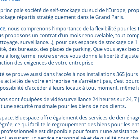
 principale société de self-stockage du sud de l’Europe, pro
ockage répartis stratégiquement dans le Grand Paris.
ce
, nous comprenons l’importance de la flexibilité pour les 
s proposons un contrat d’un mois renouvelable, tout compr
nettoyage, surveillance…), pour des espaces de stockage de 1
vité, des bureaux, des places de parking. Que vous ayez bes
u à long terme, notre service vous donne la liberté d’ajuste
ction des exigences de votre entreprise.
lité se prouve aussi dans l’accès à nos installations 365 jour
s activités de votre entreprise ne s’arrêtent pas, c’est pour
a possibilité d’accéder à leurs locaux à tout moment, même 
ions sont équipées de vidéosurveillance 24 heures sur 24, 7 
it une sécurité maximale pour les biens de nos clients.
’espace, Bluespace offre également des services de déména
tégrée, ce qui facilite le regroupement des biens pour les en
professionnelle est disponible pour fournir une assistance
di, assurant un service personnalisé et de qualité pour cha