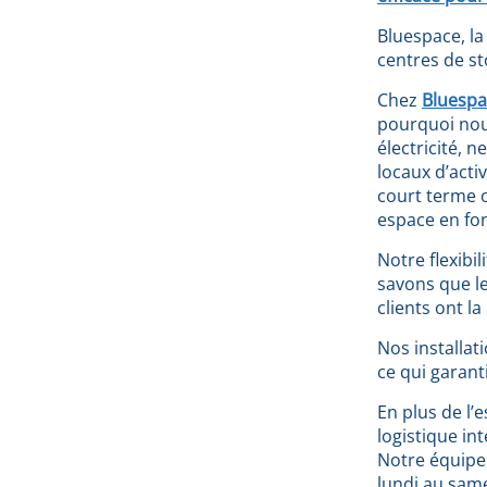
Bluespace, la
centres de st
Chez
Bluespa
pourquoi nou
électricité, 
locaux d’acti
court terme o
espace en fon
Notre flexibi
savons que le
clients ont l
Nos installat
ce qui garant
En plus de l
logistique in
Notre équipe 
lundi au same