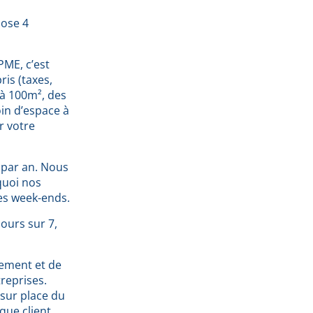
pose 4
PME, c’est
is (taxes,
 à 100m², des
oin d’espace à
r votre
s par an. Nous
quoi nos
les week-ends.
jours sur 7,
gement et de
treprises.
 sur place du
que client.