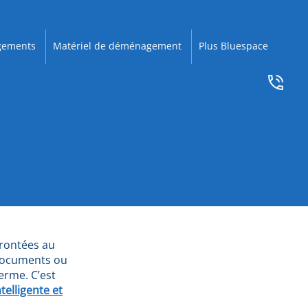
ements
Matériel de déménagement
Plus Bluespace
frontées au
 documents ou
erme. C’est
telligente et