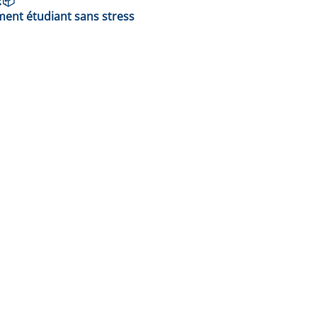
️📦
ent étudiant sans stress