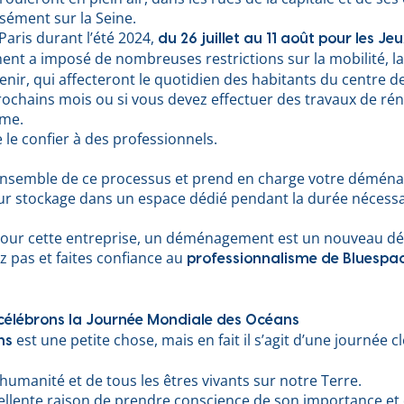
isément sur la Seine.
Paris durant l’été 2024,
du 26 juillet au 11 août pour les 
nt a imposé de nombreuses restrictions sur la mobilité, la ci
ir, qui affecteront le quotidien des habitants du centre de
rochains mois ou si vous devez effectuer des travaux de r
ème.
le confier à des professionnels.
’ensemble de ce processus et prend en charge votre déména
eur stockage dans un espace dédié pendant la durée nécessai
ar pour cette entreprise, un déménagement est un nouveau d
z pas et faites confiance au
professionnalisme de Bluespa
célébrons la Journée Mondiale des Océans
est une petite chose, mais en fait il s’agit d’une journée c
ns
l’humanité et de tous les êtres vivants sur notre Terre.
xcellente raison de prendre conscience de son importance et 