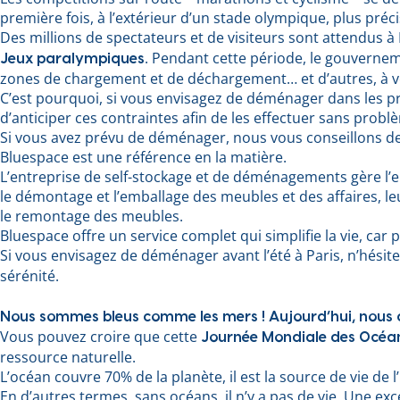
première fois, à l’extérieur d’un stade olympique, plus préc
Des millions de spectateurs et de visiteurs sont attendus à 
. Pendant cette période, le gouverneme
Jeux paralympiques
zones de chargement et de déchargement… et d’autres, à ven
C’est pourquoi, si vous envisagez de déménager dans les p
d’anticiper ces contraintes afin de les effectuer sans probl
Si vous avez prévu de déménager, nous vous conseillons de 
Bluespace est une référence en la matière.
L’entreprise de self-stockage et de déménagements gère l
le démontage et l’emballage des meubles et des affaires, l
le remontage des meubles.
Bluespace offre un service complet qui simplifie la vie, c
Si vous envisagez de déménager avant l’été à Paris, n’hésite
sérénité.
Nous sommes bleus comme les mers ! Aujourd’hui, nous 
Vous pouvez croire que cette
Journée Mondiale des Océa
ressource naturelle.
L’océan couvre 70% de la planète, il est la source de vie de 
En d’autres termes, sans océans, il n’y a pas de vie. Une e