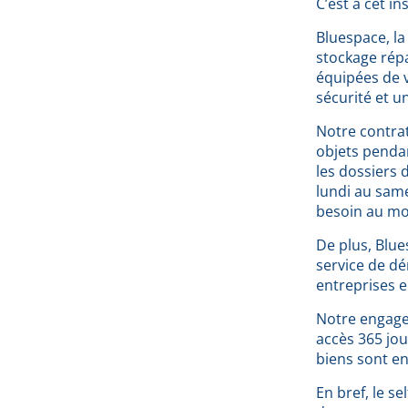
C’est à cet in
Bluespace, la
stockage répa
équipées de v
sécurité et un
Notre contrat
objets penda
les dossiers 
lundi au same
besoin au mo
De plus, Blue
service de dé
entreprises en
Notre engagem
accès 365 jou
biens sont e
En bref, le s