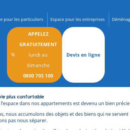
e pour les particuliers
Espace pour les entreprises
Déménag
APPELEZ
GRATUITEMENT
lundi au
Devis en ligne
dimanche
0800 703 100
ie plus confortable
, l’espace dans nos appartements est devenu un bien précie
ps, nous accumulons des objets et des biens qui ne servent 
ons pas nous séparer.