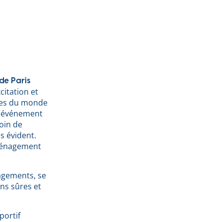
de Paris
citation et
stes du monde
et événement
oin de
s évident.
éménagement
nagements, se
ns sûres et
portif