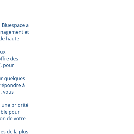
, Bluespace a
ménagement et
 de haute
eux
offre des
7, pour
ur quelques
 répondre à
s, vous
t une priorité
ible pour
ion de votre
es de la plus