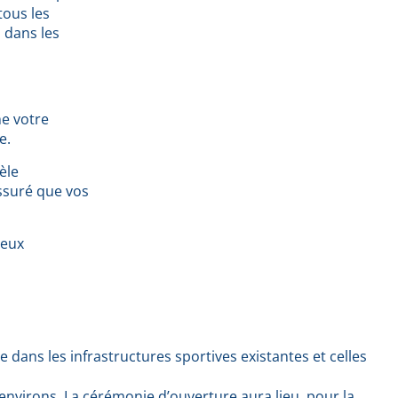
tous les
n dans les
me votre
e.
tèle
ssuré que vos
Jeux
ie dans les infrastructures sportives existantes et celles
 environs. La cérémonie d’ouverture aura lieu, pour la