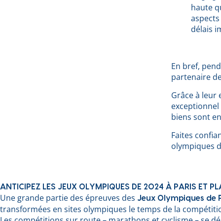
haute qu
aspects 
délais i
En bref, pen
partenaire d
Grâce à leur e
exceptionnel 
biens sont en
Faites confia
olympiques d
ANTICIPEZ LES JEUX OLYMPIQUES DE 2024 À PARIS ET 
Une grande partie des épreuves des
Jeux Olympiques de 
transformées en sites olympiques le temps de la compétiti
Les compétitions sur route – marathons et cyclisme – se déro