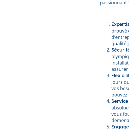
passionnant 
Experti
prouvé 
d’entre
qualité 
Sécurit
olympiqu
installa
assurer 
Flexibil
jours o
vos beso
pouvez ê
Service
absolue
vous fou
déménag
Engagem