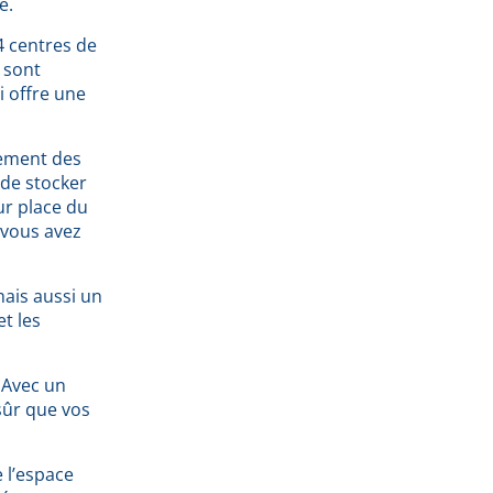
e.
4 centres de
 sont
i offre une
rement des
 de stocker
ur place du
 vous avez
mais aussi un
t les
. Avec un
sûr que vos
e l’espace