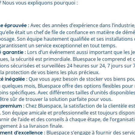
? Nous vous expliquons pourquoi :
Avec des années d’expérience dans l’industrie
se éprouvée :
qu’elle était un chef de file de confiance en matière de dé
posage. Son équipe hautement qualifiée et ses installations
garantissent un service exceptionnel en tout temps.
Lors d’un événement aussi important que les J
é garantie :
es, la sécurité est primordiale. Bluespace le comprend et 
tions sécurisées et surveillées 24 heures sur 24, 7 jours sur 
la protection de vos biens les plus précieux.
Que vous ayez besoin de stocker vos biens po
ité inégalée :
u quelques mois, Bluespace offre des options flexibles pour
ins spécifiques. Avec différentes tailles d’unités disponible
tre sûr de trouver la solution parfaite pour vous.
Chez Bluespace, la satisfaction de la clientèle es
 premium :
. Son équipe amicale et professionnelle est toujours dispon
rnir de l’aide et des conseils à chaque étape, de l’organisat
ement à sa livraison finale.
Bluespace s’engage à fournir des servic
ent d’excellence :