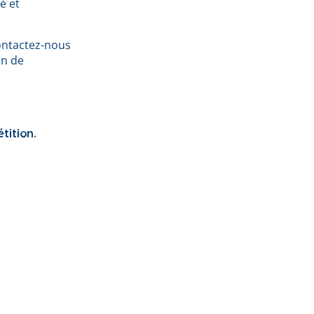
é et
ontactez-nous
on de
tition.