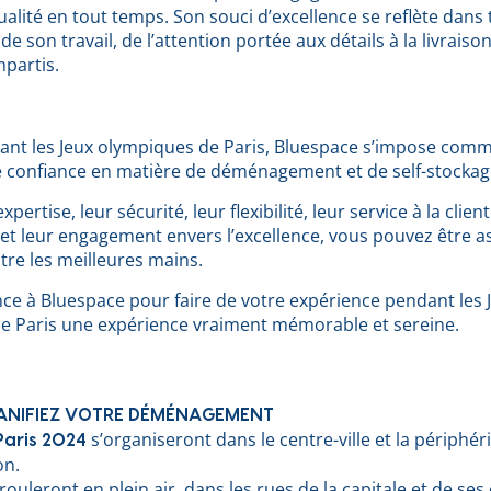
alité en tout temps. Son souci d’excellence se reflète dans 
de son travail, de l’attention portée aux détails à la livraiso
mpartis.
dant les Jeux olympiques de Paris, Bluespace s’impose com
e confiance en matière de déménagement et de self-stockag
xpertise, leur sécurité, leur flexibilité, leur service à la clien
et leur engagement envers l’excellence, vous pouvez être a
tre les meilleures mains.
nce à Bluespace pour faire de votre expérience pendant les 
e Paris une expérience vraiment mémorable et sereine.
PLANIFIEZ VOTRE DÉMÉNAGEMENT
s’organiseront dans le centre-ville et la périphér
Paris 2024
on.
uleront en plein air, dans les rues de la capitale et de ses